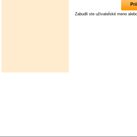
Zabudli ste uživateĺské meno aleb