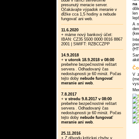
bude v rámci serverovne
na 
presunutý meracie server.
dôl
Očakávajte výpadok meranie v
len
dĺžke cca 1,5 hodiny a nebude
lep
fungovať ani web.
A n
den
11.6.2020
(ke
+ máme nový bankový účet:
IBAN: CZ35 5500 0000 0016 8867
Int
2001 | SWIFT: RZBCCZPP
pre
(H
14.9.2018
Sam
+
v utorok 18.9.2018 v 08:00
aké
prebehne bezpečnostné reštart
Čo
servera . Odhadovaný čas
nedostupnosti je 60 minút. Počas
V z
tejto doby
nebude fungovať
(me
meranie ani web
.
vys
Men
7.8.2017
+
v stredu 9.8.2017 v 08:00
prebehne bezpečnostné reštart
servera . Odhadovaný čas
nedostupnosti je 60 minút. Počas
tejto doby
nebude fungovať
meranie ani web
.
25.11.2016
+ Z dôvodu kritickej chyby v