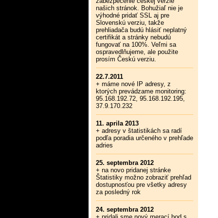
zabezpečenie českej verzie
našich stránok. Bohužiaľ nie je
výhodné pridať SSL aj pre
Slovenskú verziu, takže
prehliadača budú hlásiť neplatný
certifikát a stránky nebudú
fungovať na 100%. Veľmi sa
ospravedlňujeme, ale použite
prosím Českú verziu.
22.7.2011
+ máme nové IP adresy, z
ktorých prevádzame monitoring:
95.168.192.72, 95.168.192.195,
37.9.170.232
11. aprila 2013
+ adresy v štatistikách sa radí
podľa poradia určeného v prehľade
adries
25. septembra 2012
+ na novo pridanej stránke
Štatistiky možno zobraziť prehľad
dostupnosťou pre všetky adresy
za posledný rok
24. septembra 2012
+ pridali sme nový merací bod s