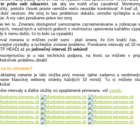
to prídu vaši zákazníci
, tak aby ste mohli včas zasiahnúť. Monitorin
ežitý, pretože človek proste nemôže niečo neustále kontrolovať. A keď už,
 dosť neskoro. Ale stroj to bez problémov dokáže, omnoho rýchlejšie a o
šie. A my vám ponúkame práve ten stroj.
ie len to. Zmeranú dostupnosť samozrejme zaznamenávame a zobrazuje 
ných, mesačných a ročných grafoch s možnosťou upresnenia každého výp
dy k nemu došlo, čo to bolo za výpadok).
erval merania si môžete zvoliť sami - platí úmera, že čím kratší čas,
snejšie výsledky a rychlejšie zistenie problému. Ponúkame intervaly od 10 m
TTP HEAD) až po
jedinečný interval 15 sekúnd
!
ozrejmosťou je u nás technická podpora, na ktorú sa môžete v prí
hokoľvek problému obrátiť.
 za to chceme?
ákladnej variante je táto služba prvý mesiac úplne zadarmo a neobmed
ranie klasickej webovej stránky každých 10 minút). Tu si môžete sl
kúšať.
šie intervaly a ďalšie služby sú spoplatnené primerane, viď
cenník
.