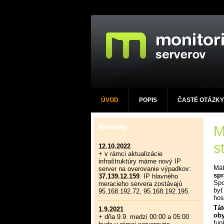
ÚVOD
POPIS
ČASTÉ OTÁZKY
Novinky
M
s
12.10.2022
+ v rámci aktualizácie
infraštruktúry máme nový IP
Mát
server na overovanie výpadkov:
sp
37.139.12.159
. IP hlavného
Spo
meracieho servera zostávajú
byť
95.168.192.72, 95.168.192.195.
hos
Tá
1.9.2021
oby
+ dňa 9.9. medzi 00:00 a 05:00
fun