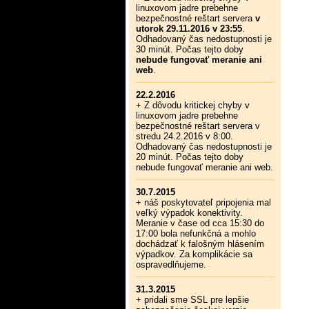
linuxovom jadre prebehne
bezpečnostné reštart servera
v
utorok 29.11.2016 v 23:55
.
Odhadovaný čas nedostupnosti je
30 minút. Počas tejto doby
nebude fungovať meranie ani
web
.
22.2.2016
+ Z dôvodu kritickej chyby v
linuxovom jadre prebehne
bezpečnostné reštart servera v
stredu 24.2.2016 v 8:00.
Odhadovaný čas nedostupnosti je
20 minút. Počas tejto doby
nebude fungovať meranie ani web.
30.7.2015
+ náš poskytovateľ pripojenia mal
veľký výpadok konektivity.
Meranie v čase od cca 15:30 do
17:00 bola nefunkčná a mohlo
dochádzať k falošným hlásením
výpadkov. Za komplikácie sa
ospravedlňujeme.
31.3.2015
+ pridali sme SSL pre lepšie