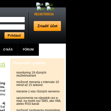
REGISTRÁCIA
O NÁS
FÓRUM
ti
Vlastnosti systému
monitoring 19 rôzných
služieb/variant
možnosť merania v intervale 10
ring
minút až 15 sekúnd
ou.
 mal
meranie z viac rôzných serverov
nému
upozornenie na výpadok cez e-
mail, na mobil cez SMS, ako XML
 aj
alebo RSS kanál
žať
 než
možnosť nastavenia maximálnej