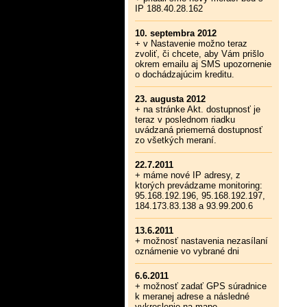
IP 188.40.28.162
10. septembra 2012
+ v Nastavenie možno teraz
zvoliť, či chcete, aby Vám prišlo
okrem emailu aj SMS upozornenie
o dochádzajúcim kreditu.
23. augusta 2012
+ na stránke Akt. dostupnosť je
teraz v poslednom riadku
uvádzaná priemerná dostupnosť
zo všetkých meraní.
22.7.2011
+ máme nové IP adresy, z
ktorých prevádzame monitoring:
95.168.192.196, 95.168.192.197,
184.173.83.138 a 93.99.200.6
13.6.2011
+ možnosť nastavenia nezasílaní
oznámenie vo vybrané dni
6.6.2011
+ možnosť zadať GPS súradnice
k meranej adrese a následné
vykreslenie na mape