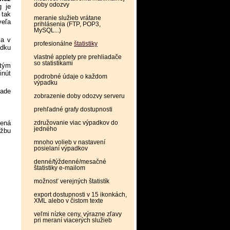
doby odozvy
g je
 tak
meranie služieb vrátane
veľa
prihlásenia (FTP, POP3,
MySQL...)
sa v
profesionálne
štatistiky
adku
vlastné applety pre prehliadače
so statistikami
 tým
inút
podrobné údaje o každom
výpadku
pade
zobrazenie doby odozvy serveru
prehľadné grafy dostupnosti
zená
združovanie viac výpadkov do
jedného
užbu
mnoho volieb v nastavení
posielaní výpadkov
denné/týždenné/mesačné
štatistiky e-mailom
možnosť verejných štatistík
export dostupnosti v 15 ikonkách,
XML alebo v čistom texte
veľmi nízke ceny, výrazne zľavy
pri meraní viacerých služieb