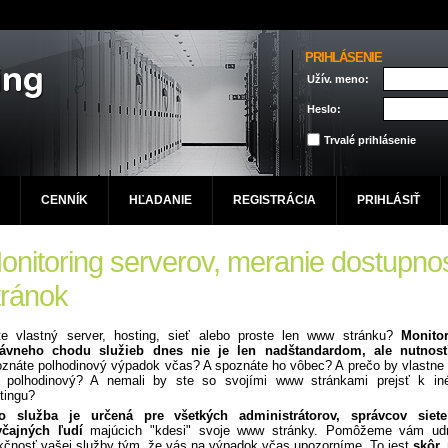
PRIHLÁSENIE
Užív. meno:
Heslo:
Trvalé prihlásenie
CENNÍK
HĽADANIE
REGISTRÁCIA
PRIHLÁSIŤ
onitoring serverov, meranie dostupnos
tránok
e vlastný server, hosting, sieť alebo proste len www stránku?
Monito
rávneho chodu služieb dnes nie je len nadštandardom, ale nutnosť
znáte polhodinový výpadok včas? A spoznáte ho vôbec? A prečo by vlastne
 polhodinový? A nemali by ste so svojími www stránkami prejsť k i
tingu?
to služba je určená pre všetkých administrátorov, správcov siete
čajných ľudí
majúcich "kdesi" svoje www stránky. Pomôžeme vám udr
kčnosť vašej služby tým, že vás na výpadok včas upozorníme. To jest
skôr,