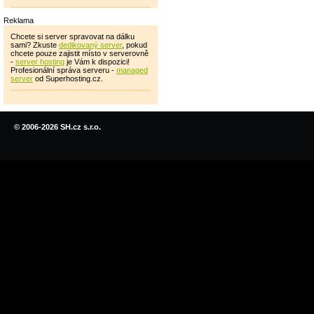
Reklama
Chcete si server spravovat na dálku
sami? Zkuste
dedikovaný server
, pokud
chcete pouze zajistit místo v serverovně
-
server hosting
je Vám k dispozici!
Profesionální správa serveru -
managed
server
od Superhosting.cz.
© 2006-2026 SH.cz s.r.o.