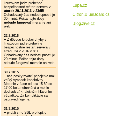
linuxovom jadre prebehne
Lupa.cz
bezpečnostné reštart servera
v
utorok 29.11.2016 v 23:55
.
Citron.BlueBoard.cz
Odhadovaný čas nedostupnosti je
30 minút. Počas tejto doby
nebude fungovať meranie ani
Blog.zive.cz
web
.
22.2.2016
+ Z dôvodu kritickej chyby v
linuxovom jadre prebehne
bezpečnostné reštart servera v
stredu 24.2.2016 v 8:00.
Odhadovaný čas nedostupnosti je
20 minút. Počas tejto doby
nebude fungovať meranie ani web.
30.7.2015
+ náš poskytovateľ pripojenia mal
veľký výpadok konektivity.
Meranie v čase od cca 15:30 do
17:00 bola nefunkčná a mohlo
dochádzať k falošným hlásením
výpadkov. Za komplikácie sa
ospravedlňujeme.
31.3.2015
+ pridali sme SSL pre lepšie