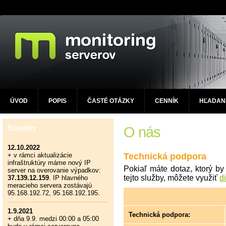
ÚVOD
POPIS
ČASTÉ OTÁZKY
CENNÍK
HĽADAN
Novinky
O nás
12.10.2022
Technická podpora
+ v rámci aktualizácie
infraštruktúry máme nový IP
Pokiaľ máte dotaz, ktorý by
server na overovanie výpadkov:
tejto služby, môžete využiť
d
37.139.12.159
. IP hlavného
meracieho servera zostávajú
95.168.192.72, 95.168.192.195.
1.9.2021
Technická podpora:
+ dňa 9.9. medzi 00:00 a 05:00