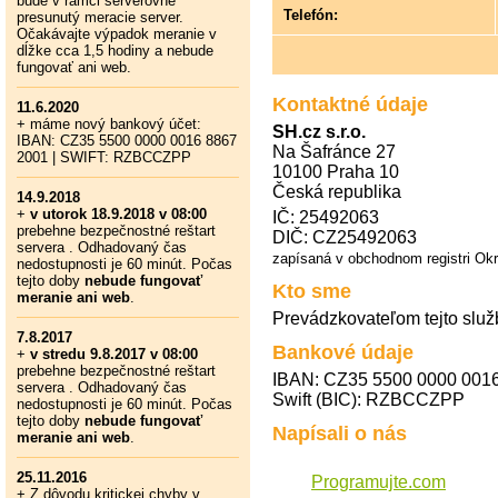
bude v rámci serverovne
Telefón:
presunutý meracie server.
Očakávajte výpadok meranie v
dĺžke cca 1,5 hodiny a nebude
fungovať ani web.
Kontaktné údaje
11.6.2020
+ máme nový bankový účet:
SH.cz s.r.o.
IBAN: CZ35 5500 0000 0016 8867
Na Šafránce 27
2001 | SWIFT: RZBCCZPP
10100 Praha 10
Česká republika
14.9.2018
+
v utorok 18.9.2018 v 08:00
IČ: 25492063
prebehne bezpečnostné reštart
DIČ: CZ25492063
servera . Odhadovaný čas
zapísaná v obchodnom registri Ok
nedostupnosti je 60 minút. Počas
tejto doby
nebude fungovať
Kto sme
meranie ani web
.
Prevádzkovateľom tejto služ
7.8.2017
Bankové údaje
+
v stredu 9.8.2017 v 08:00
prebehne bezpečnostné reštart
IBAN: CZ35 5500 0000 001
servera . Odhadovaný čas
Swift (BIC): RZBCCZPP
nedostupnosti je 60 minút. Počas
tejto doby
nebude fungovať
Napísali o nás
meranie ani web
.
25.11.2016
Programujte.com
+ Z dôvodu kritickej chyby v