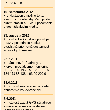
IP 188.40.28.162
10. septembra 2012
+ v Nastavenie možno teraz
zvoliť, či chcete, aby Vám prišlo
okrem emailu aj SMS upozornenie
o dochádzajúcim kreditu.
23. augusta 2012
+ na stránke Akt. dostupnosť je
teraz v poslednom riadku
uvádzaná priemerná dostupnosť
zo všetkých meraní.
22.7.2011
+ máme nové IP adresy, z
ktorých prevádzame monitoring:
95.168.192.196, 95.168.192.197,
184.173.83.138 a 93.99.200.6
13.6.2011
+ možnosť nastavenia nezasílaní
oznámenie vo vybrané dni
6.6.2011
+ možnosť zadať GPS súradnice
k meranej adrese a následné
vykreslenie na mape