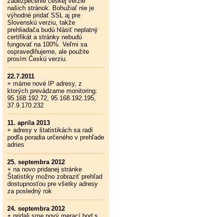
zabezpečenie českej verzie
našich stránok. Bohužiaľ nie je
výhodné pridať SSL aj pre
Slovenskú verziu, takže
prehliadača budú hlásiť neplatný
certifikát a stránky nebudú
fungovať na 100%. Veľmi sa
ospravedlňujeme, ale použite
prosím Českú verziu.
22.7.2011
+ máme nové IP adresy, z
ktorých prevádzame monitoring:
95.168.192.72, 95.168.192.195,
37.9.170.232
11. aprila 2013
+ adresy v štatistikách sa radí
podľa poradia určeného v prehľade
adries
25. septembra 2012
+ na novo pridanej stránke
Štatistiky možno zobraziť prehľad
dostupnosťou pre všetky adresy
za posledný rok
24. septembra 2012
+ pridali sme nový merací bod s